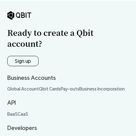
Ready to create a Qbit
account?
Sign up
Business Accounts
Global Account
Qbit Cards
Pay-outs
Business Incorporation
API
BaaS
CaaS
Developers