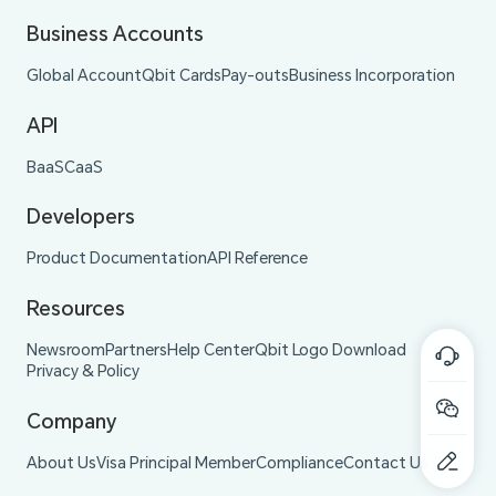
Business Accounts
Global Account
Qbit Cards
Pay-outs
Business Incorporation
API
BaaS
CaaS
Developers
Product Documentation
API Reference
Resources
Newsroom
Partners
Help Center
Qbit Logo Download
Privacy & Policy
Company
About Us
Visa Principal Member
Compliance
Contact Us