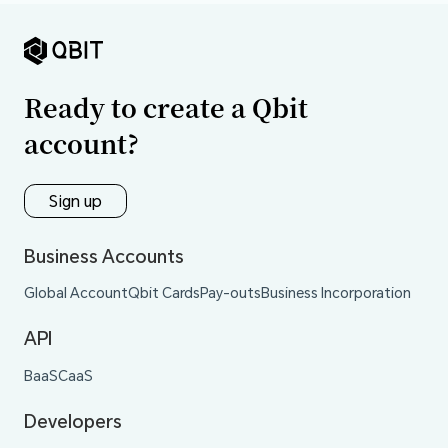
Ready to create a Qbit
account?
Sign up
Business Accounts
Global Account
Qbit Cards
Pay-outs
Business Incorporation
API
BaaS
CaaS
Developers