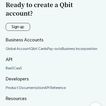
Ready to create a Qbit
account?
Sign up
Business Accounts
Global Account
Qbit Cards
Pay-outs
Business Incorporation
API
BaaS
CaaS
Developers
Product Documentation
API Reference
Resources