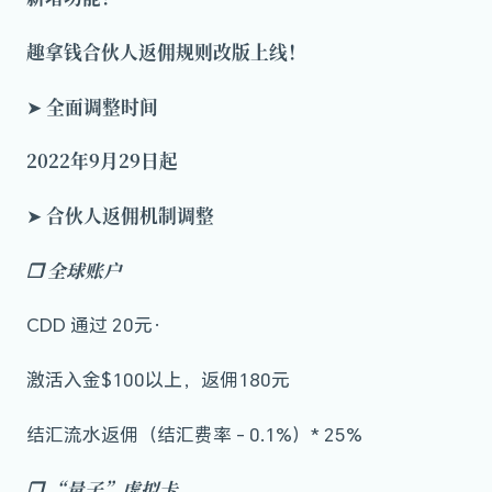
趣拿钱合伙人返佣规则改版上线！
全面调整时间
➤
2022年9月29日起
合
伙人返佣机制调整
➤
❒
全球账户
CDD 通过 20元·
激活入金$100以上，返佣180元
结汇流水返佣（结汇费率 - 0.1%）* 25%
❒
“量子”虚拟卡