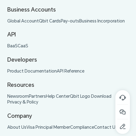
Business Accounts
Global Account
Qbit Cards
Pay-outs
Business Incorporation
API
BaaS
CaaS
Developers
Product Documentation
API Reference
Resources
Newsroom
Partners
Help Center
Qbit Logo Download
Privacy & Policy
Company
About Us
Visa Principal Member
Compliance
Contact Us