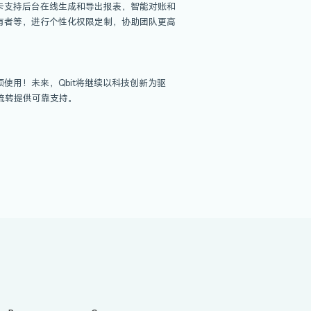
图源：Qbit
可以帮您实现！取款操作轻松简单，满足您的出金需求。此功能在
全性、可控性。
的主要国家和地区，支持40+主流币种的直接交易，不需要频繁兑换
。在花销管控方面，Qbit量子卡支持后台在线生成和导出报表
不同角色如财务、管理者、预算持有者等，进行个性化权限定制，