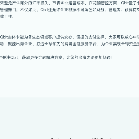
Qbit实体卡
支持提现，安全方便
如果您想通过ATM机取现，Qbit实体卡也
灵活度的同时，还能够最大程度保证资金的安
Qbit量子卡智能对账，实时花销管控
Qbit量子卡直连全球账户，覆盖全球180+
效避免产生额外的汇率损失，节省企业运营成本
管理账目。不仅如此，Qbit还允许企业根据
效工作。