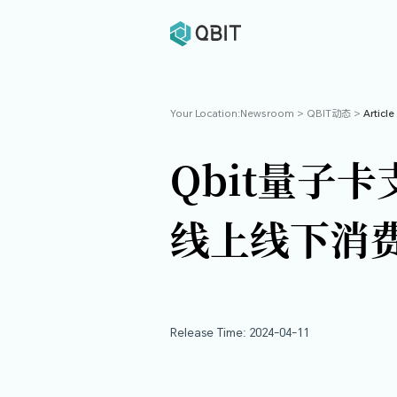
Your Location:
Newsroom
>
Q
Qbit
线上线