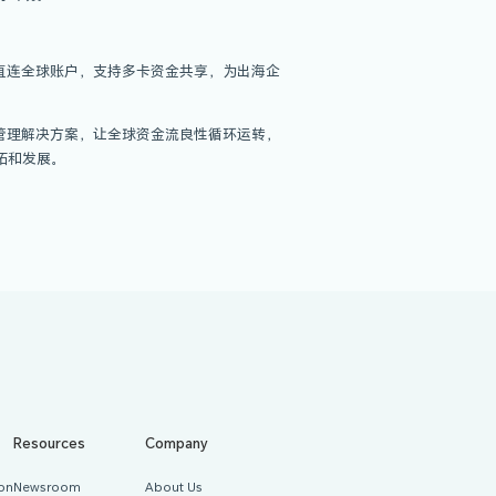
即可完成开卡流程，告别传统繁琐冗长的开卡步骤，支持账户余
续费极具竞争力，同时支持全球180+国家，40+主流币种直接
支付虚拟信用卡，应用场景覆盖广泛，包括常见跨境支付场景但不
持VISA和Mastercard 线上消费全场景需求。
定制，让员工高效便捷支付海外差旅、建站采购等费用；得益于量
海企业的运营得到了极大的支付便利，加之量子卡支持设置预算
费需求覆盖以及混用卡片等问题的出现。
时查询交易记录，便捷财务对账；直连全球账户，支持多卡资金共