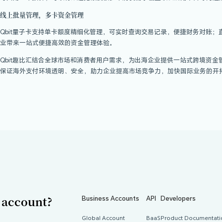
0元开户，前10张免费开卡；无需临柜，线上
转入，让资金流转更灵活；低成本交易费率，手
币种换汇损失。
企业支付，应用场景覆盖广
Qbit量子卡是专为出海企业打造的多元场景
租、海外广告费、物流仓储费、企业服务订阅费等，支
员工支付，管控海外花销
Qbit量子卡赋能企业发放员工卡，额度自由
不限、卡段丰富以及支持定制的功能优势，出
可共用一个预算，可以有效避免额度被多个消
线上批量管理，多卡资金管理
Qbit量子卡支持单卡额度精细化管理，可实
业带来一站式便捷高效的资金管理体验。