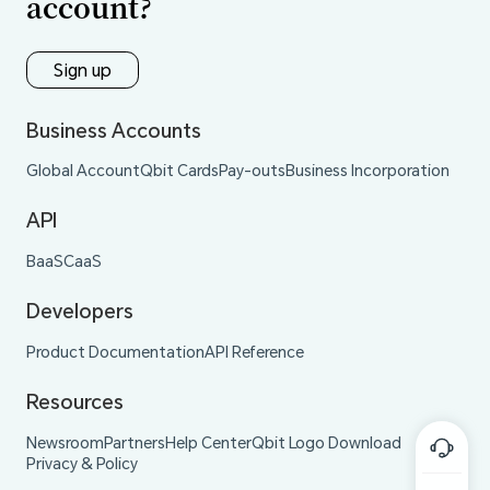
account?
Sign up
Business Accounts
Global Account
Qbit Cards
Pay-outs
Business Incorporation
API
BaaS
CaaS
Developers
Product Documentation
API Reference
Resources
Newsroom
Partners
Help Center
Qbit Logo Download
Privacy & Policy