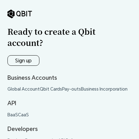
Ready to create a Qbit
account?
Sign up
Business Accounts
Global Account
Qbit Cards
Pay-outs
Business Incorporation
API
BaaS
CaaS
Developers