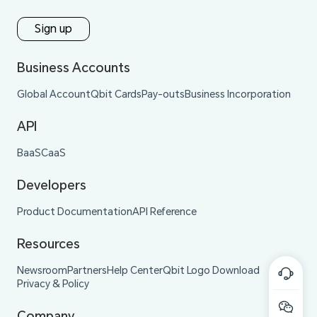
Sign up
Business Accounts
Global Account
Qbit Cards
Pay-outs
Business Incorporation
API
BaaS
CaaS
Developers
Product Documentation
API Reference
Resources
Newsroom
Partners
Help Center
Qbit Logo Download
Privacy & Policy
Company