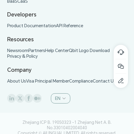
BaaS
CaaS
Developers
Product Documentation
API Reference
Resources
Newsroom
Partners
Help Center
Qbit Logo Download
Privacy & Policy
Company
About Us
Visa Principal Member
Compliance
Contact Us
EN
Zhejiang ICP B. 19050323 -1
Zhejiang Net A. B.
No.33010402004040
Copyright © AILINGUAL LIMITED. All rights reserved.