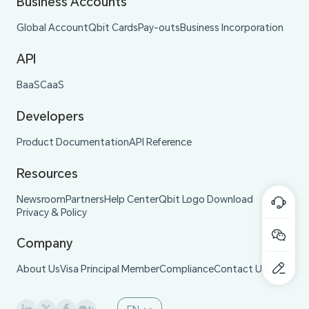
Business Accounts
Global Account
Qbit Cards
Pay-outs
Business Incorporation
API
BaaS
CaaS
Developers
Product Documentation
API Reference
Resources
Newsroom
Partners
Help Center
Qbit Logo Download
Privacy & Policy
Company
About Us
Visa Principal Member
Compliance
Contact Us