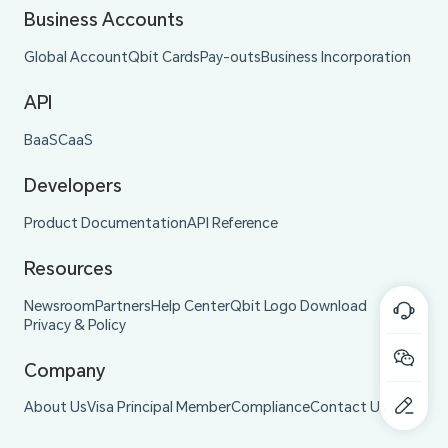
Business Accounts
Global Account
Qbit Cards
Pay-outs
Business Incorporation
API
BaaS
CaaS
Developers
Product Documentation
API Reference
Resources
Newsroom
Partners
Help Center
Qbit Logo Download
Privacy & Policy
Company
About Us
Visa Principal Member
Compliance
Contact Us