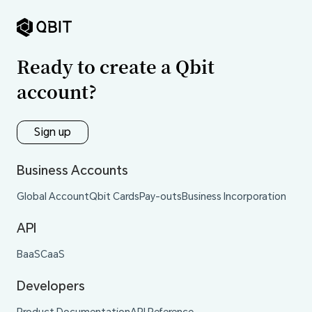
Ready to create a Qbit
account?
Sign up
Business Accounts
Global Account
Qbit Cards
Pay-outs
Business Incorporation
API
BaaS
CaaS
Developers
Product Documentation
API Reference