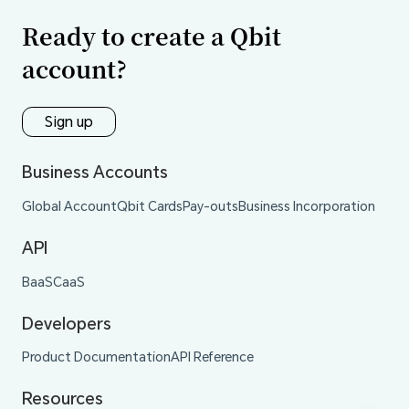
Ready to create a Qbit
account?
Sign up
Business Accounts
Global Account
Qbit Cards
Pay-outs
Business Incorporation
API
BaaS
CaaS
Developers
Product Documentation
API Reference
Resources