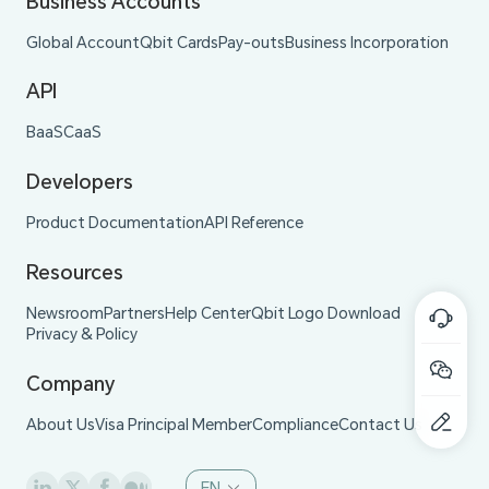
Business Accounts
Global Account
Qbit Cards
Pay-outs
Business Incorporation
API
BaaS
CaaS
Developers
Product Documentation
API Reference
Resources
Newsroom
Partners
Help Center
Qbit Logo Download
Privacy & Policy
Company
About Us
Visa Principal Member
Compliance
Contact Us
EN